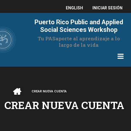
Pasar
USER
ENGLISH
INICIAR SESIÓN
al
contenido
ACCOUNT
Puerto Rico Public and Applied
principal
MENU
Social Sciences Workshop
Tu PASaporte al aprendizaje a lo
largo de la vida
INICIO
CREAR NUEVA CUENTA
RUTA
CREAR NUEVA CUENTA
DE
NAVEGACIÓN