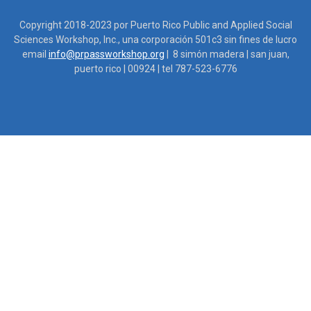
Copyright 2018-2023 por Puerto Rico Public and Applied Social
Sciences Workshop, Inc., una corporación 501c3 sin fines de lucro
email
info@prpassworkshop.org
| 8 simón madera | san juan,
puerto rico | 00924 | tel 787-523-6776