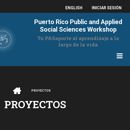
Pasar
USER
ENGLISH
INICIAR SESIÓN
al
contenido
ACCOUNT
Puerto Rico Public and Applied
principal
MENU
Social Sciences Workshop
Tu PASaporte al aprendizaje a lo
largo de la vida
INICIO
PROYECTOS
RUTA
PROYECTOS
DE
NAVEGACIÓN